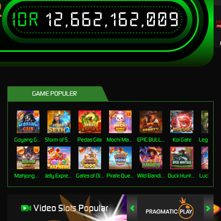
IDR
12,662,162,009
T
GAME POPULER
Goyang Gaib
Storm of Seth 2
Pedas Gila
Mochi Mania 1000
EPIC BULLETS & BOUNTY
Koi Gate
Mahjong Wins 3 Black Scatter
Jelly Express
Gates of Olympus 1000
Pirate Quest 1000
Wild Bandito
Duck Hunters
Lucky Ne
Video Slots Popular