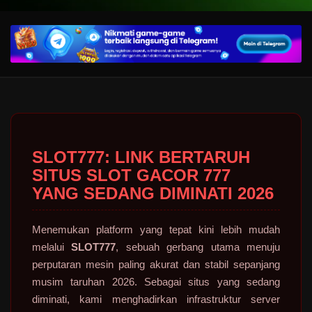
SLOT777: LINK BERTARUH
SITUS SLOT GACOR 777
YANG SEDANG DIMINATI 2026
Menemukan platform yang tepat kini lebih mudah
melalui
SLOT777
, sebuah gerbang utama menuju
perputaran mesin paling akurat dan stabil sepanjang
musim taruhan 2026. Sebagai situs yang sedang
diminati, kami menghadirkan infrastruktur server