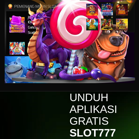
PEMENANG MESIN SLOT
jolodo****7
IDR
20,303,000.00
Gates of Olympus Super
Scatter
tia****9
IDR
18,347,250.00
Starlight Princess 1000
infoc****7
IDR
14,967,750.00
Mahjong Wins Bonus
past****o
IDR
8,176,000.00
UNDUH
Gates of Olympus Super
Scatter
APLIKASI
past****o
GRATIS
IDR
6,775,500.00
Gates of Olympus Super
SLOT777
Scatter