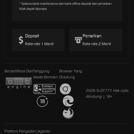
* Selama bank maintenance dan bank offline deposit dan penarikan
tidak dapat diproses
Deposit
Penarikan
Rata-rata 1 Menit
Rata-rata 2 Menit
Bersertifikasi Dari
Tanggung
Browser Yang
Jawab Bermain
Didukung
2026 SLOT777. Hak cipta
dilindungi | 18+
Platform Penyedia Layanan