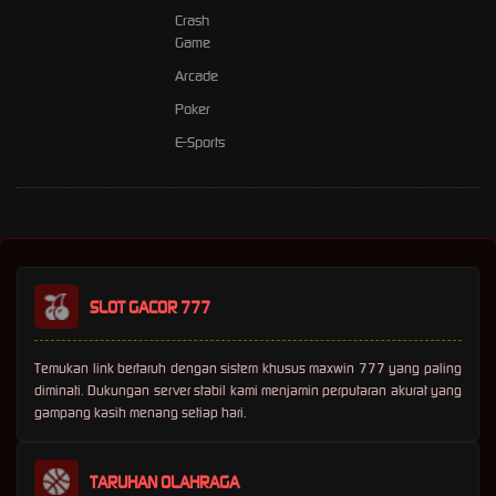
Crash
Game
Arcade
Poker
E-Sports
SLOT GACOR 777
Temukan link bertaruh dengan sistem khusus maxwin 777 yang paling
diminati. Dukungan server stabil kami menjamin perputaran akurat yang
gampang kasih menang setiap hari.
TARUHAN OLAHRAGA