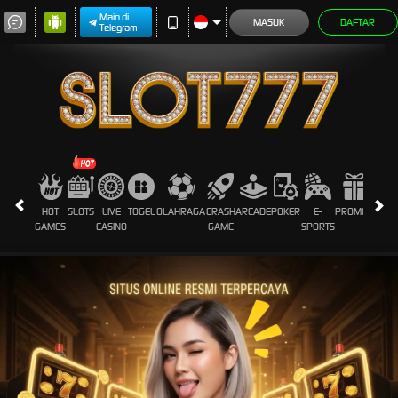
Main di
MASUK
DAFTAR
Telegram
HOT
SLOTS
LIVE
TOGEL
OLAHRAGA
CRASH
ARCADE
POKER
E-
PROMOSI
GAMES
CASINO
GAME
SPORTS