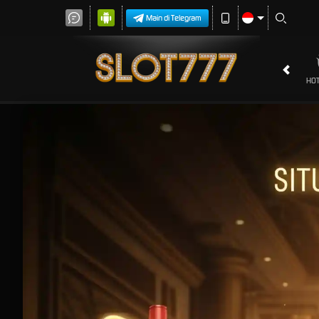
Main di Telegram
HO