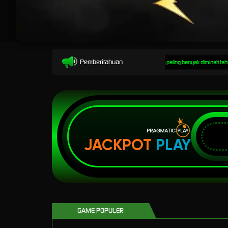
Pemberitahuan
gacor terpercaya dengan sistem khusus maxwin 777 yang paling banyak diminati tahun ini karena m
JACKPOT
PLAY
GAME POPULER