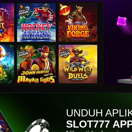
UNDUH APLIK
SLOT777 AP