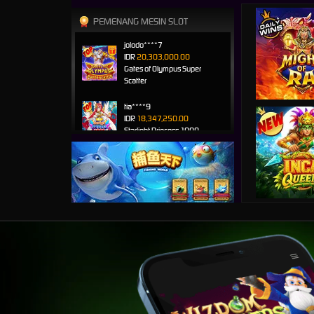
PEMENANG MESIN SLOT
jolodo****7
IDR
20,303,000.00
Gates of Olympus Super
Scatter
tia****9
IDR
18,347,250.00
Starlight Princess 1000
infoc****7
IDR
14,967,750.00
Mahjong Wins Bonus
past****o
IDR
8,176,000.00
Gates of Olympus Super
Scatter
past****o
IDR
6,775,500.00
Gates of Olympus Super
Scatter