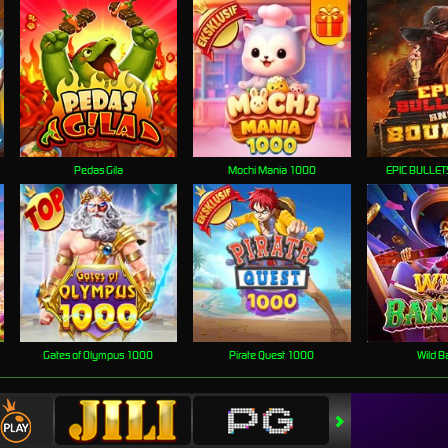
Pedas Gila
Mochi Mania 1000
EPIC BULLET
Gates of Olympus 1000
Pirate Quest 1000
Wild B