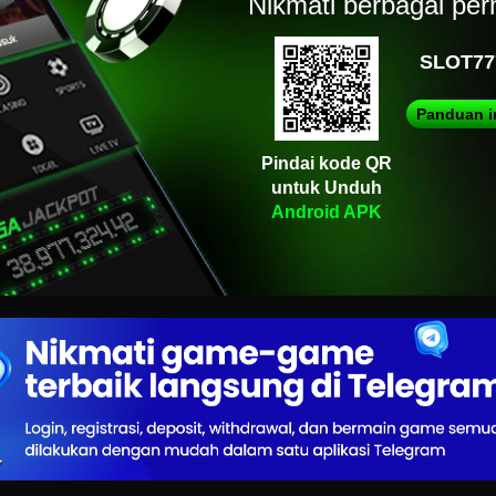
Nikmati berbagai pe
SLOT77
Panduan i
Pindai kode QR
untuk Unduh
Android APK