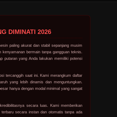
G DIMINATI 2026
sin paling akurat dan stabil sepanjang musim
min kenyamanan bermain tanpa gangguan teknis.
ap putaran yang Anda lakukan memiliki potensi
psi tercanggih saat ini. Kami merangkum daftar
taruh yang lebih dinamis dan menguntungkan.
besar hanya dengan modal minimal yang sangat
kredibilitasnya secara luas. Kami memberikan
terbaru secara instan dan otomatis tanpa ada