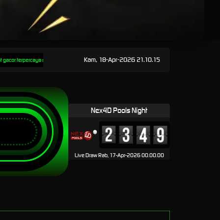
Kam, 18-Apr-2026 21.10.15
ercaya dengan sistem khusus maxwin 777 yang paling banyak diminati tahun ini karena memiliki pe
Nex4D Pools Night
Live Draw Rab, 17-Apr-2026 00.00.00