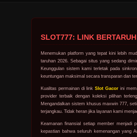
SLOT777: LINK BERTARUH
Menemukan platform yang tepat kini lebih mu
taruhan 2026. Sebagai situs yang sedang dimi
Keunggulan sistem kami terletak pada sinkron
keuntungan maksimal secara transparan dan ter
Kualitas permainan di link
Slot Gacor
ini mema
provider terbaik dengan koleksi pilihan te
Mengandalkan sistem khusus maxwin 777, seti
terjangkau. Tidak heran jika layanan kami menja
Keamanan finansial setiap member menjadi pr
kepastian bahwa seluruh kemenangan yang And