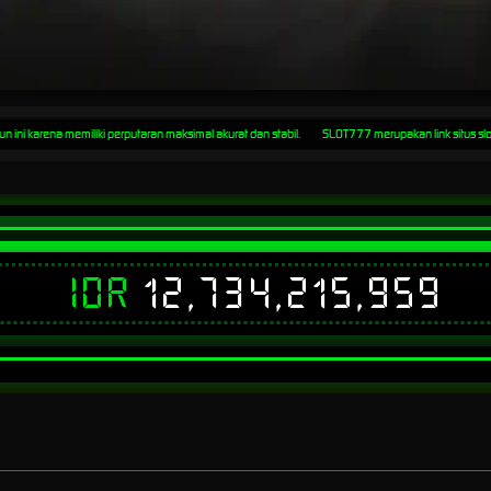
emiliki perputaran maksimal akurat dan stabil.
SLOT777 merupakan link situs slot gacor terp
IDR
12,734,215,959