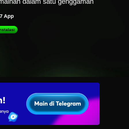
rmainan dalam satu genggaman
7 App
nstalasi