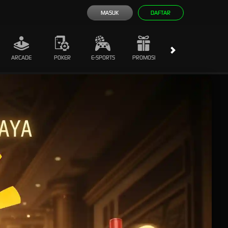
MASUK
DAFTAR
ARCADE
POKER
E-SPORTS
PROMOSI